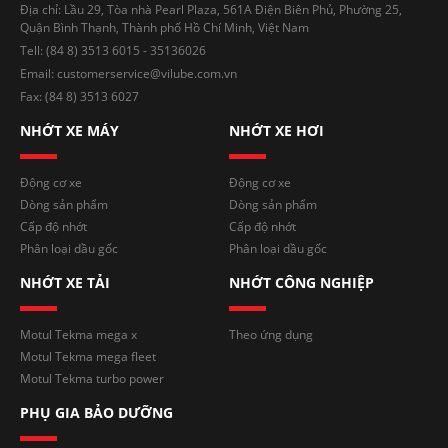
Địa chỉ: Lầu 29, Tòa nhà Pearl Plaza, 561A Điện Biên Phủ, Phường 25,
Quận Bình Thạnh, Thành phố Hồ Chí Minh, Việt Nam
Tell: (84 8) 3513 6015 - 35136026
Email: customerservice@vilube.com.vn
Fax: (84 8) 3513 6027
NHỚT XE MÁY
NHỚT XE HƠI
Động cơ xe
Động cơ xe
Dòng sản phẩm
Dòng sản phẩm
Cấp độ nhớt
Cấp độ nhớt
Phân loại dầu gốc
Phân loại dầu gốc
NHỚT XE TẢI
NHỚT CÔNG NGHIỆP
Motul Tekma mega x
Theo ứng dụng
Motul Tekma mega fleet
Motul Tekma turbo power
PHỤ GIA BẢO DƯỠNG