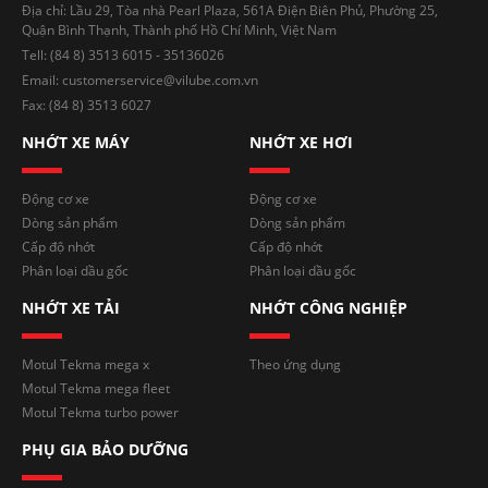
Địa chỉ: Lầu 29, Tòa nhà Pearl Plaza, 561A Điện Biên Phủ, Phường 25,
Quận Bình Thạnh, Thành phố Hồ Chí Minh, Việt Nam
Tell: (84 8) 3513 6015 - 35136026
Email: customerservice@vilube.com.vn
Fax: (84 8) 3513 6027
NHỚT XE MÁY
NHỚT XE HƠI
Động cơ xe
Động cơ xe
Dòng sản phẩm
Dòng sản phẩm
Cấp độ nhớt
Cấp độ nhớt
Phân loại dầu gốc
Phân loại dầu gốc
NHỚT XE TẢI
NHỚT CÔNG NGHIỆP
Motul Tekma mega x
Theo ứng dụng
Motul Tekma mega fleet
Motul Tekma turbo power
PHỤ GIA BẢO DƯỠNG